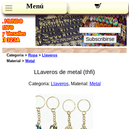
Menú
Novedades:
Su Email:
Subscribirse
Categoria >
Ropa
>
Llaveros
Material >
Metal
LLaveros de metal (thfi)
Categoria:
Llaveros
, Material:
Metal