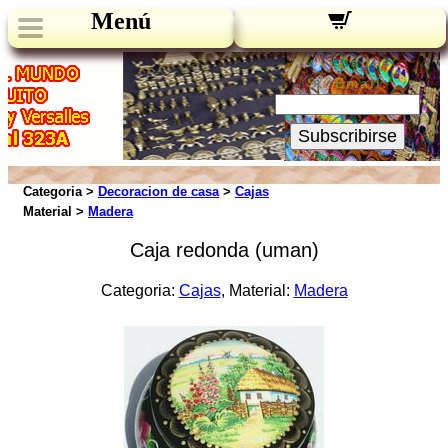
Menú
Novedades:
Su Email:
Subscribirse
Categoria >
Decoracion de casa
>
Cajas
Material >
Madera
Caja redonda (uman)
Categoria:
Cajas
, Material:
Madera