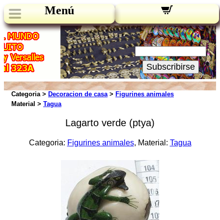
Menú
Novedades:
Su Email:
Subscribirse
Categoria >
Decoracion de casa
>
Figurines animales
Material >
Tagua
Lagarto verde (ptya)
Categoria:
Figurines animales
, Material:
Tagua