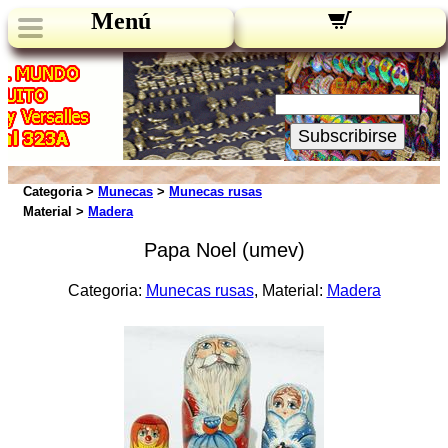
Menú
Novedades:
Su Email:
Subscribirse
Categoria >
Munecas
>
Munecas rusas
Material >
Madera
Papa Noel (umev)
Categoria:
Munecas rusas
, Material:
Madera