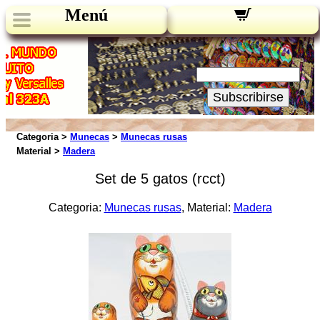
Menú
Novedades:
Su Email:
Subscribirse
Categoria >
Munecas
>
Munecas rusas
Material >
Madera
Set de 5 gatos (rcct)
Categoria:
Munecas rusas
, Material:
Madera