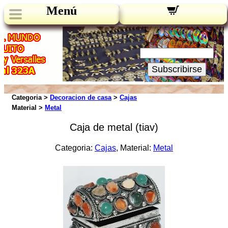
Menú
Novedades:
Su Email:
Subscribirse
Categoria >
Decoracion de casa
>
Cajas
Material >
Metal
Caja de metal (tiav)
Categoria:
Cajas
, Material:
Metal