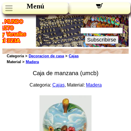
Menú
Novedades:
Su Email:
Subscribirse
Categoria >
Decoracion de casa
>
Cajas
Material >
Madera
Caja de manzana (umcb)
Categoria:
Cajas
, Material:
Madera