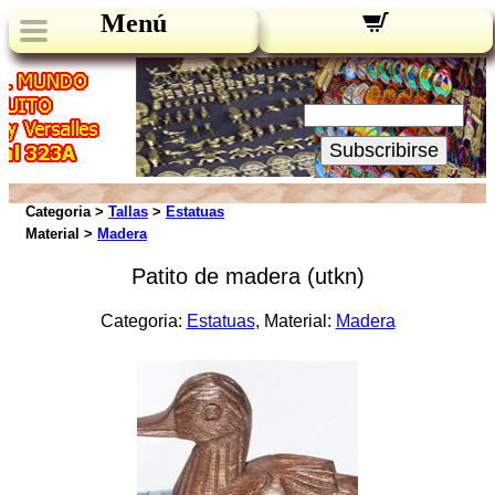
Menú
Novedades:
Su Email:
Subscribirse
Categoria >
Tallas
>
Estatuas
Material >
Madera
Patito de madera (utkn)
Categoria:
Estatuas
, Material:
Madera