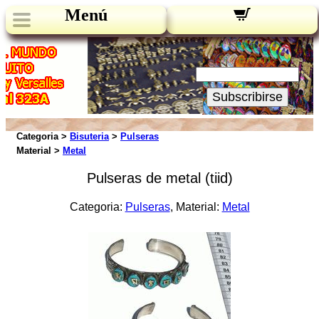
Menú
Novedades:
Su Email:
Subscribirse
Categoria >
Bisuteria
>
Pulseras
Material >
Metal
Pulseras de metal (tiid)
Categoria:
Pulseras
, Material:
Metal