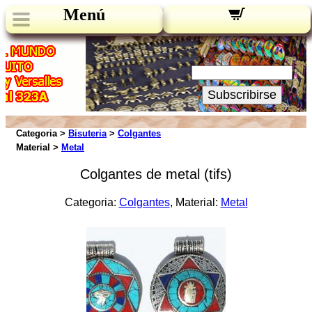
Menú
Novedades:
Su Email:
Subscribirse
Categoria >
Bisuteria
>
Colgantes
Material >
Metal
Colgantes de metal (tifs)
Categoria:
Colgantes
, Material:
Metal