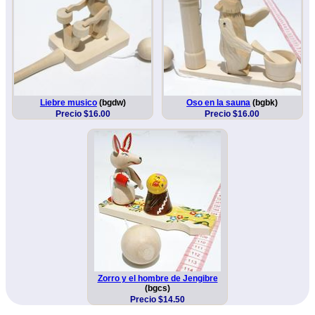
Liebre musico
(bgdw)
Oso en la sauna
(bgbk)
Precio $16.00
Precio $16.00
Zorro y el hombre de Jengibre
(bgcs)
Precio $14.50