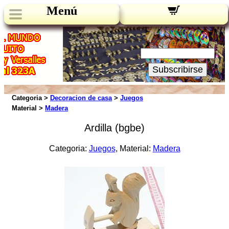
Menú
Novedades:
Su Email:
Subscribirse
Categoria >
Decoracion de casa
>
Juegos
Material >
Madera
Ardilla (bgbe)
Categoria:
Juegos
, Material:
Madera