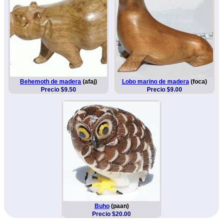
Behemoth de madera
(afaj)
Lobo marino de madera
(foca)
Precio $9.50
Precio $9.00
Buho
(paan)
Precio $20.00