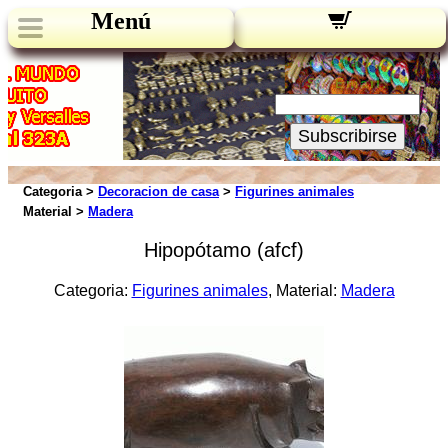
Menú
Novedades:
Su Email:
Subscribirse
Categoria >
Decoracion de casa
>
Figurines animales
Material >
Madera
Hipopótamo (afcf)
Categoria:
Figurines animales
, Material:
Madera