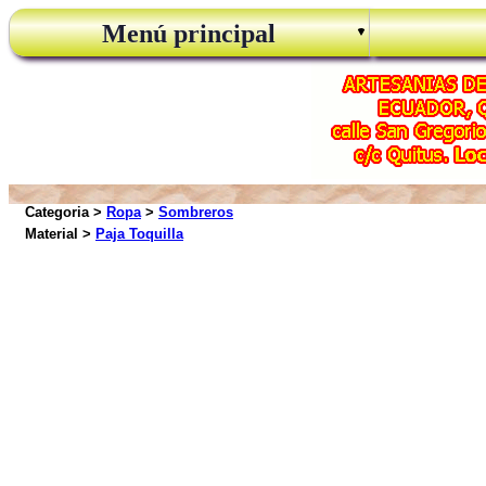
Menú principal
Categoria >
Ropa
>
Sombreros
Material >
Paja Toquilla