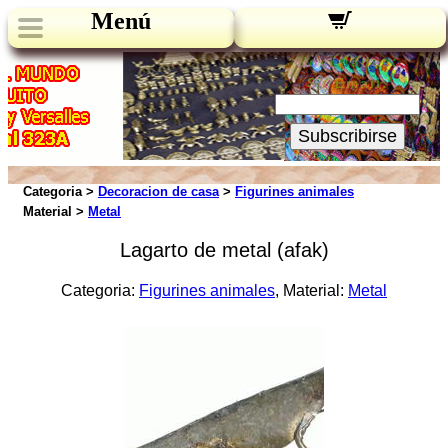
Menú
Novedades:
Su Email:
Subscribirse
Categoria >
Decoracion de casa
>
Figurines animales
Material >
Metal
Lagarto de metal (afak)
Categoria:
Figurines animales
, Material:
Metal