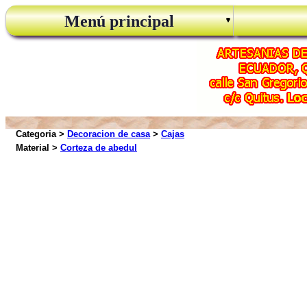
Menú principal
Categoria >
Decoracion de casa
>
Cajas
Material >
Corteza de abedul