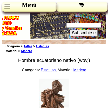
Menú
Novedades:
Su Email:
Subscribirse
Categoria >
Tallas
>
Estatuas
Material >
Madera
Hombre ecuatoriano nativo (wovj)
Categoria:
Estatuas
, Material:
Madera