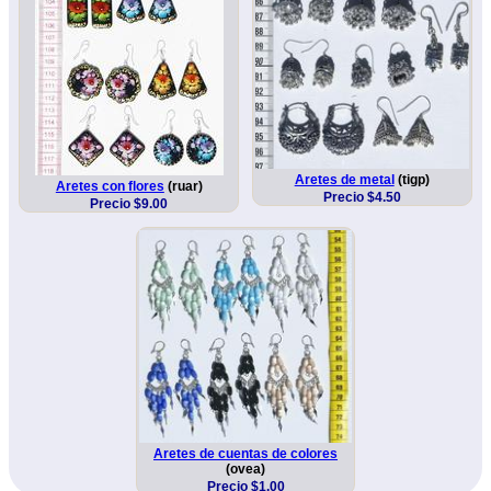
Aretes de metal
(tigp)
Aretes con flores
(ruar)
Precio $4.50
Precio $9.00
Aretes de cuentas de colores
(ovea)
Precio $1.00