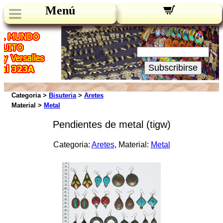
Menú
Novedades:
Su Email:
Subscribirse
Categoria >
Bisuteria
>
Aretes
Material >
Metal
Pendientes de metal (tigw)
Categoria:
Aretes
, Material:
Metal