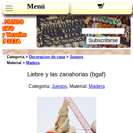
Menú
Novedades:
Su Email:
Subscribirse
Categoria >
Decoracion de casa
>
Juegos
Material >
Madera
Liebre y las zanahorias (bgaf)
Categoria:
Juegos
, Material:
Madera