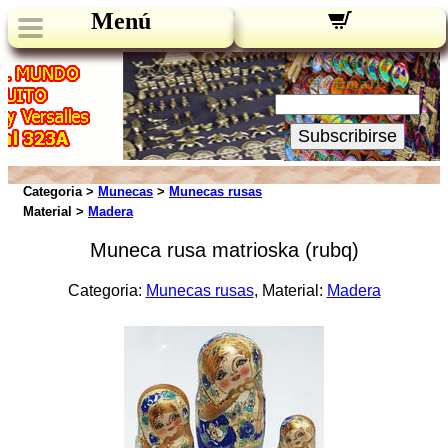
Menú
Novedades:
Su Email:
Subscribirse
Categoria >
Munecas
>
Munecas rusas
Material >
Madera
Muneca rusa matrioska (rubq)
Categoria:
Munecas rusas
, Material:
Madera