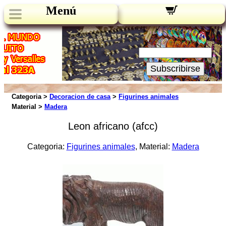
Menú
Novedades:
Su Email:
Subscribirse
Categoria >
Decoracion de casa
>
Figurines animales
Material >
Madera
Leon africano (afcc)
Categoria:
Figurines animales
, Material:
Madera