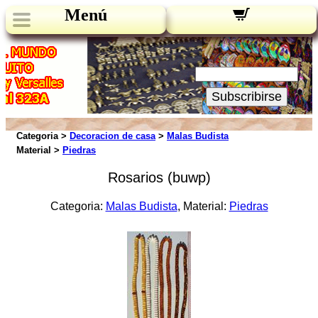
Menú
Novedades:
Su Email:
Subscribirse
Categoria >
Decoracion de casa
>
Malas Budista
Material >
Piedras
Rosarios (buwp)
Categoria:
Malas Budista
, Material:
Piedras