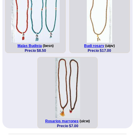
Malas Budista
(besn)
Budi rosary
(uipv)
Precio $8.50
Precio $17.00
Rosarios marrones
(uicw)
Precio $7.00