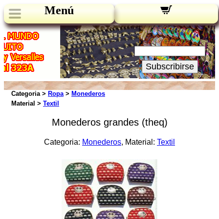
Menú
Novedades:
Su Email:
Subscribirse
Categoria >
Ropa
>
Monederos
Material >
Textil
Monederos grandes (theq)
Categoria:
Monederos
, Material:
Textil