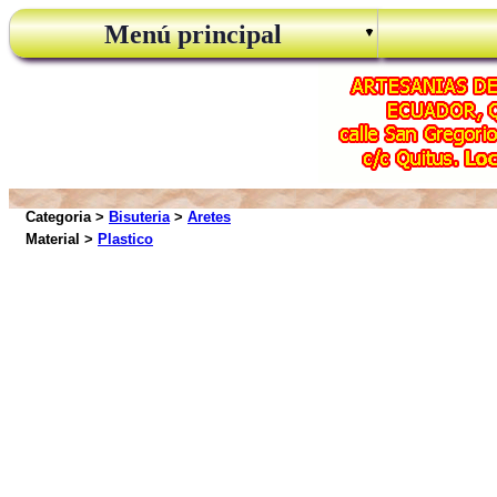
Menú principal
Categoria >
Bisuteria
>
Aretes
Material >
Plastico