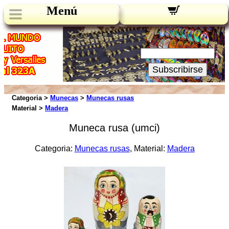
Menú
Novedades:
Su Email:
Subscribirse
Categoria >
Munecas
>
Munecas rusas
Material >
Madera
Muneca rusa (umci)
Categoria:
Munecas rusas
, Material:
Madera