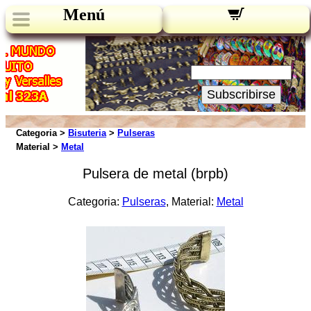
Menú
Novedades:
Su Email:
Subscribirse
Categoria >
Bisuteria
>
Pulseras
Material >
Metal
Pulsera de metal (brpb)
Categoria:
Pulseras
, Material:
Metal