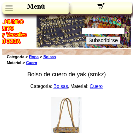
Menú
Novedades:
Su Email:
Subscribirse
Categoria >
Ropa
>
Bolsas
Material >
Cuero
Bolso de cuero de yak (smkz)
Categoria:
Bolsas
, Material:
Cuero