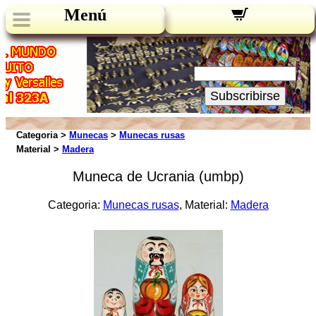
Menú
Novedades:
Su Email:
Subscribirse
Categoria >
Munecas
>
Munecas rusas
Material >
Madera
Muneca de Ucrania (umbp)
Categoria:
Munecas rusas
, Material:
Madera