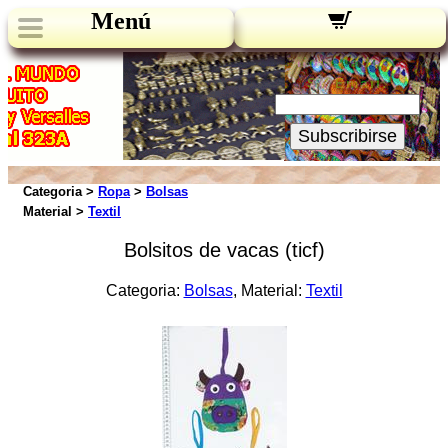
Menú
Novedades:
Su Email:
Subscribirse
Categoria >
Ropa
>
Bolsas
Material >
Textil
Bolsitos de vacas (ticf)
Categoria:
Bolsas
, Material:
Textil