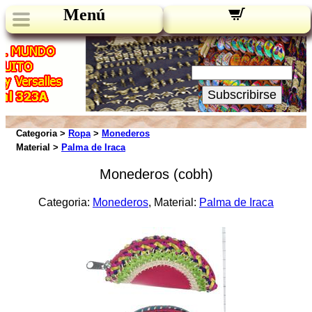
Menú
Novedades:
Su Email:
Subscribirse
Categoria >
Ropa
>
Monederos
Material >
Palma de Iraca
Monederos (cobh)
Categoria:
Monederos
, Material:
Palma de Iraca