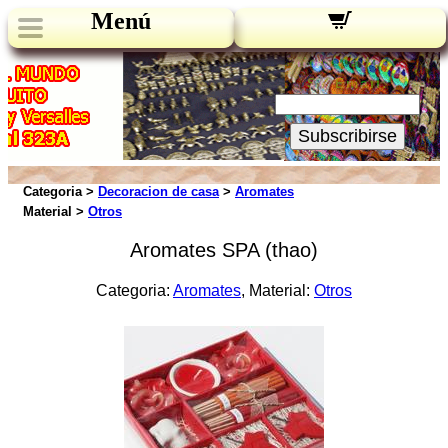
Menú
Novedades:
Su Email:
Subscribirse
Categoria >
Decoracion de casa
>
Aromates
Material >
Otros
Aromates SPA (thao)
Categoria:
Aromates
, Material:
Otros