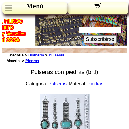
Menú
Novedades:
Su Email:
Subscribirse
Categoria >
Bisuteria
>
Pulseras
Material >
Piedras
Pulseras con piedras (brtl)
Categoria:
Pulseras
, Material:
Piedras