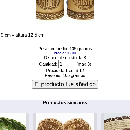
9 cm y altura 12.5 cm.
Peso promedio: 105 gramos
Precio $12.00
Disponible en stock: 3
Cantidad:
(max 3)
Precio de 1 es:
$ 12
Peso es:
105 gramos
El producto fue añadido
Productos similares