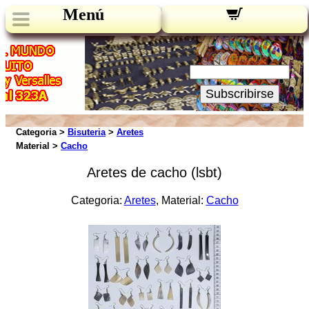
Menú
Novedades:
Su Email:
Subscribirse
Categoria >
Bisuteria
>
Aretes
Material >
Cacho
Aretes de cacho (lsbt)
Categoria:
Aretes
, Material:
Cacho