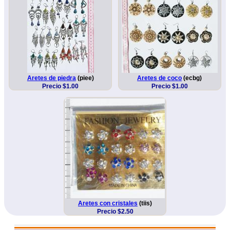
Aretes de piedra
(piee)
Aretes de coco
(ecbg)
Precio $1.00
Precio $1.00
Aretes con cristales
(tiis)
Precio $2.50