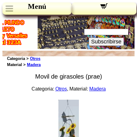
Menú
Novedades:
Su Email:
Subscribirse
Categoria >
Otros
Material >
Madera
Movil de girasoles (prae)
Categoria:
Otros
, Material:
Madera